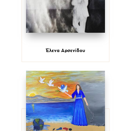
Έλενα Αρσενίδου