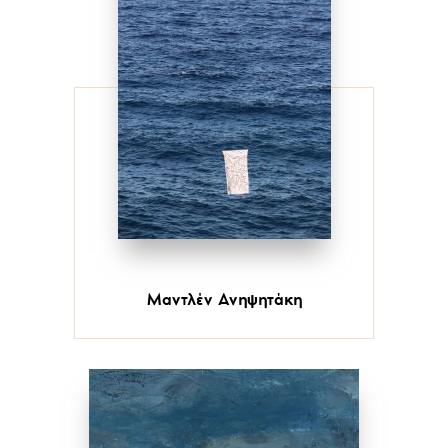
Μαντλέν Ανηψητάκη