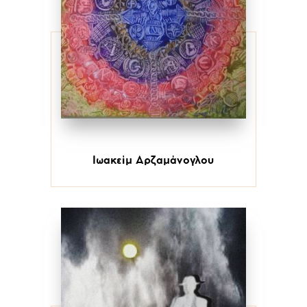
Ιωακείμ Αρζαμάνογλου