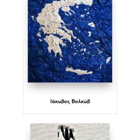
Ιάκωβος Βολκώβ